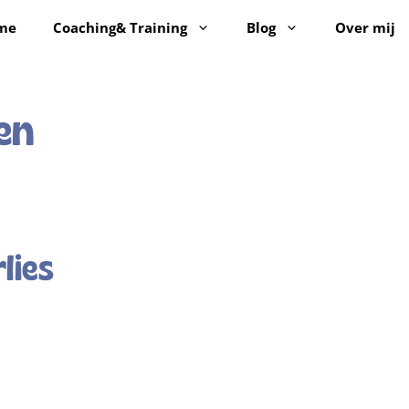
me
Coaching& Training
Blog
Over mij
en
lies