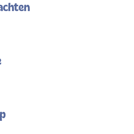
achten
e
op