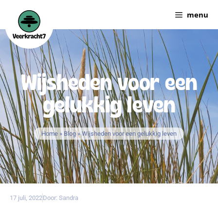
menu
Wijsheden voor een
gelukkig leven
Home
»
Blog
»
Wijsheden voor een gelukkig leven
17 juli, 2022
Door:
Sandra